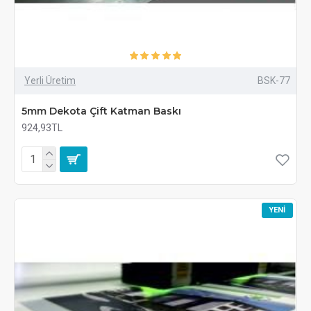
Yerli Üretim
BSK-77
5mm Dekota Çift Katman Baskı
924,93TL
YENI