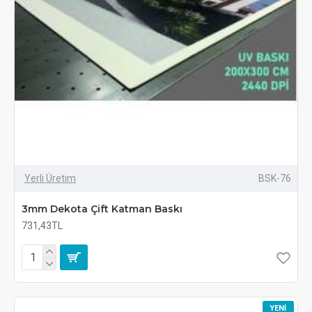
Yerli Üretim
BSK-76
3mm Dekota Çift Katman Baskı
731,43TL
YENI