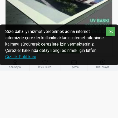
Size daha iyi hizmet verebilmek adına internet
OK
sitemizde çerezler kullanılmaktadır. İnternet sitesinde
kalmayı sürdürerek çerezlere izin vermektesiniz.
ÜRÜNLERI FILTRELE
Çerezler hakkında detaylı bilgi edinmek için lütfen
Gizlilik Politikası
.
Yerli Üretim
BSK-75
Ana Sayfa
İstek listesi
E-posta
Bizi arayın
9 Mm Dekota Tek Katman Baskı
1.466,73TL