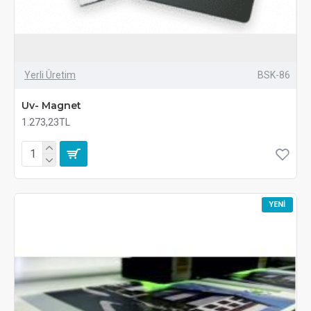
Yerli Üretim
BSK-86
Uv- Magnet
1.273,23TL
YENI