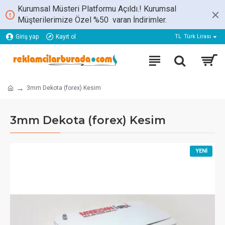
Kurumsal Müsteri Platformu Açıldı.! Kurumsal
Müşterilerimize Özel %50 varan İndirimler.
Giriş yap
Kayıt ol
TL
Türk Lirası
3mm Dekota (forex) Kesim
3mm Dekota (forex) Kesim
YENI