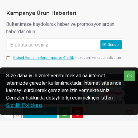
Kampanya Ürün Haberleri
Bültenimize kaydolarak haber ve promosyonlardan
haberdar olun
Gönder
Kişisel Verilerin Korunması ve Gizlilik
\ okudum ve kabul ediyorum.
Size daha iyi hizmet verebilmek adına internet
OK
sitemizde çerezler kullanılmaktadır. İnternet sitesinde
Telif hakkı © 2023-2025
kalmayı sürdürerek çerezlere izin vermektesiniz.
reklamcilarburada.com HDAJANS
Çerezler hakkında detaylı bilgi edinmek için lütfen
kuruluşudur. Tüm hakları saklıdır.
Gizlilik Politikası
.
SEPETE EKLE
Web Tasarım için TA2CGC(Yasin BOSTANCI) Telefon: 0544 874 75 44 -
OpencartUzman
Opencart
E-Ticaret sistemleri ile hazırlanmıştır.