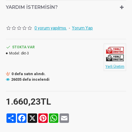
YARDIM İSTERMISIN?
0 yorum yapılmış.
-
Yorum Yap
STOKTA VAR
Model:
dkt-3
Yerli Üretim
0 defa satın alındı.
26035 defa incelendi
1.660,23TL
Share
Facebook
X
Pinterest
WhatsApp
Email