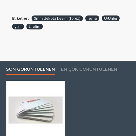
Etiketler:
3mm dekota kesim (forex)
levha
ÜrÜnler
yerli
Üretim
SON GÖRÜNTÜLENEN
EN ÇOK GÖRÜNTÜLENEN