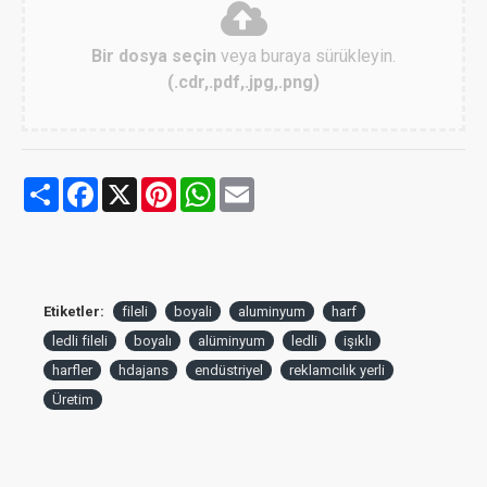
Bir dosya seçin
veya buraya sürükleyin.
(.cdr,.pdf,.jpg,.png)
Share
Facebook
X
Pinterest
WhatsApp
Email
Etiketler:
fileli
boyali
aluminyum
harf
ledli fileli
boyalı
alüminyum
ledli
işıklı
harfler
hdajans
endüstriyel
reklamcılık yerli
Üretim