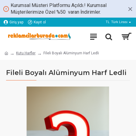
Kurumsal Müsteri Platformu Açıldı.! Kurumsal
Müşterilerimize Özel %50 varan İndirimler.
Giriş yap
Kayıt ol
TL
Türk Lirası
Kutu Harfler
Fileli Boyalı Alüminyum Harf Ledli
Fileli Boyalı Alüminyum Harf Ledli