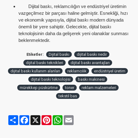
Dijital baskı, reklamcılığın ve endüstriyel üretimin
vazgeçilmez bir parçası haline gelmiştir. Esnekliği, hızı
ve ekonomik yapısıyla, dijital baskı modern dünyada
önemli bir yere sahiptir. Gelecekte, dijital baskı
teknolojisinin daha da gelişerek yeni olanaklar sunması
beklenmektedir.
Etiketler:
Dijital baskı
dijital baskı nedir
dijital baskı teknikleri
dijital baskı avantajları
dijital baskı kullanım alanları
reklamcılık
endüstriyel üretim
dijital baskı teknolojisi
baskı makinesi
mürekkep püskürtme
toner
reklam malzemeleri
tekstil bas
Share
Facebook
X
Pinterest
WhatsApp
Email