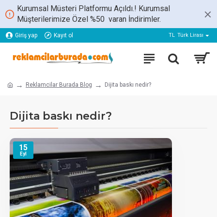
Kurumsal Müsteri Platformu Açıldı.! Kurumsal
Müşterilerimize Özel %50 varan İndirimler.
Giriş yap
Kayıt ol
TL
Türk Lirası
Reklamcilar Burada Blog
Dijita baskı nedir?
Dijita baskı nedir?
15
Eyl