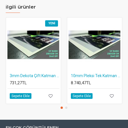
ilgili ürünler
YENI
3mm Dekota Çift Katman Baskı
10mm Pleksi Tek Katman Baskı
731,27TL
8.740,47TL
Sepete Ekle
Sepete Ekle
EN ÇOK GÖRÜNTÜLENEN