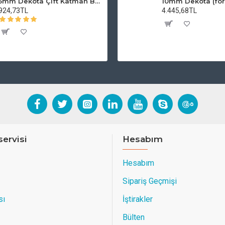
5mm Dekota Çift Katman Baskı
10mm Dekota (for
924,73TL
4.445,68TL
servisi
Hesabım
Hesabım
Sipariş Geçmişi
sı
İştirakler
Bülten