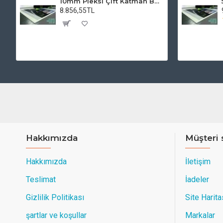
10mm Pleksi Çift Katman Baskı
8.856,55TL
Hakkımızda
Müşteri 
Hakkımızda
İletişim
Teslimat
İadeler
Gizlilik Politikası
Site Harita
şartlar ve koşullar
Markalar