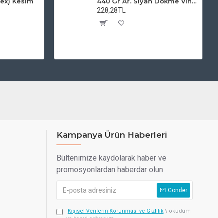
ex) Kesim
440 Gr Ar. Siyah Dökme Vinil Baskı
228,28TL
Kampanya Ürün Haberleri
Bültenimize kaydolarak haber ve
promosyonlardan haberdar olun
Gönder
Kişisel Verilerin Korunması ve Gizlilik
\ okudum