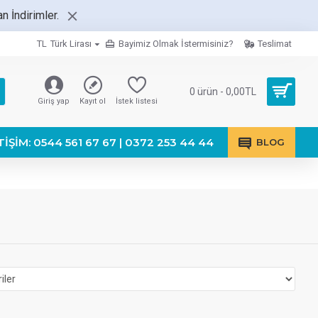
 İndirimler.
TL
Türk Lirası
Bayimiz Olmak İstermisiniz?
Teslimat
0 ürün - 0,00TL
Giriş yap
Kayıt ol
İstek listesi
TIŞIM: 0544 561 67 67 | 0372 253 44 44
BLOG