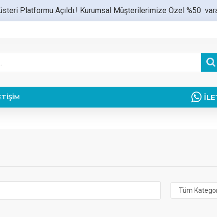
teri Platformu Açıldı.! Kurumsal Müşterilerimize Özel %50 varan
İLE
ETIŞIM