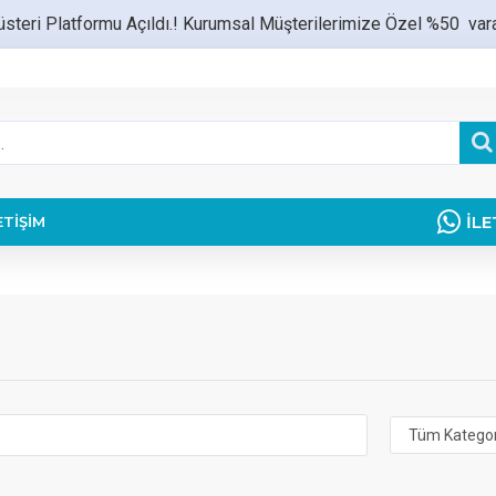
teri Platformu Açıldı.! Kurumsal Müşterilerimize Özel %50 varan
İLE
ETIŞIM