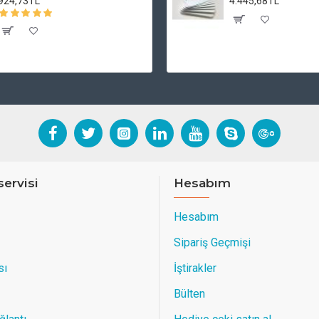
924,73TL
4.445,68TL
servisi
Hesabım
Hesabım
Sipariş Geçmişi
sı
İştirakler
Bülten