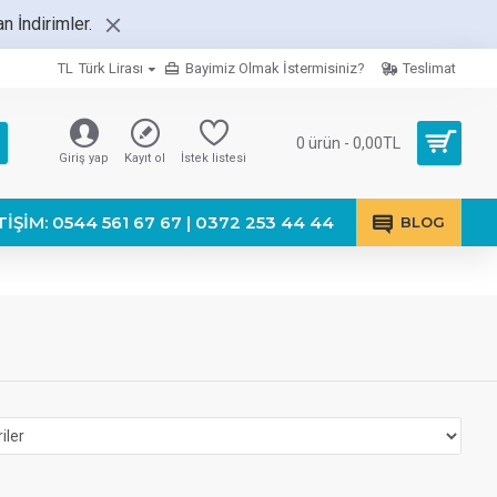
 İndirimler.
TL
Türk Lirası
Bayimiz Olmak İstermisiniz?
Teslimat
0 ürün - 0,00TL
Giriş yap
Kayıt ol
İstek listesi
TIŞIM: 0544 561 67 67 | 0372 253 44 44
BLOG