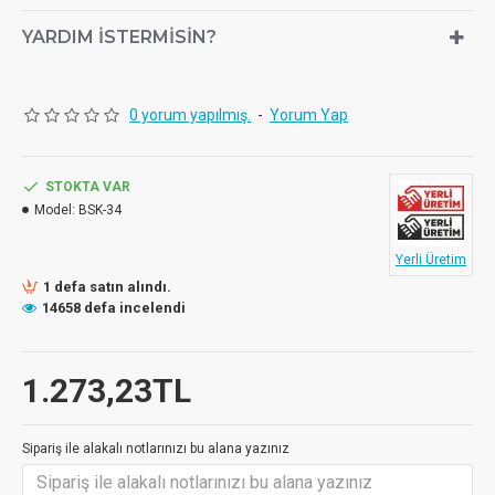
YARDIM İSTERMISIN?
0 yorum yapılmış.
-
Yorum Yap
STOKTA VAR
Model:
BSK-34
Yerli Üretim
1 defa satın alındı.
14658 defa incelendi
1.273,23TL
Sipariş ile alakalı notlarınızı bu alana yazınız