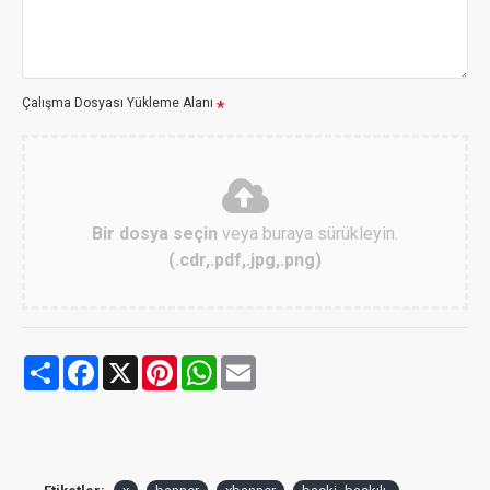
Çalışma Dosyası Yükleme Alanı
Bir dosya seçin
veya buraya sürükleyin.
(.cdr,.pdf,.jpg,.png)
Share
Facebook
X
Pinterest
WhatsApp
Email