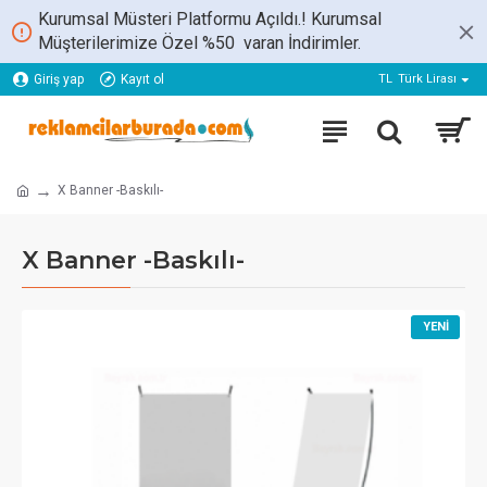
Kurumsal Müsteri Platformu Açıldı.! Kurumsal
Müşterilerimize Özel %50 varan İndirimler.
Giriş yap
Kayıt ol
TL
Türk Lirası
X Banner -Baskılı-
X Banner -Baskılı-
YENI