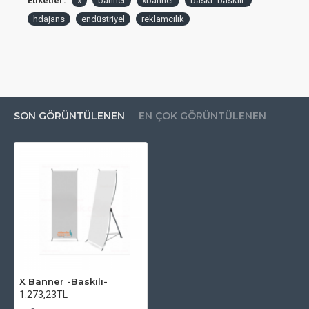
Etiketler:
x
banner
xbanner
baski -baskılı-
hdajans
endüstriyel
reklamcılık
SON GÖRÜNTÜLENEN
EN ÇOK GÖRÜNTÜLENEN
X Banner -Baskılı-
1.273,23TL